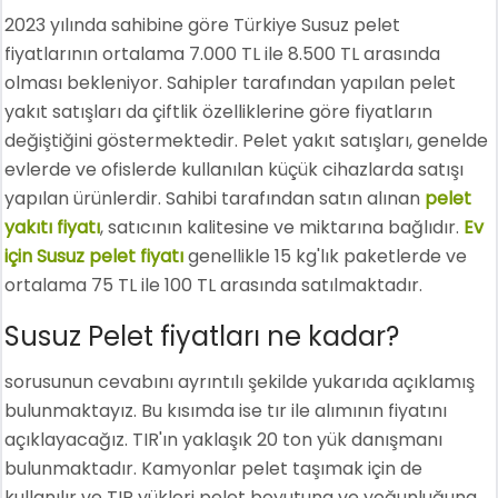
2023 yılında sahibine göre Türkiye Susuz pelet
fiyatlarının ortalama 7.000 TL ile 8.500 TL arasında
olması bekleniyor. Sahipler tarafından yapılan pelet
yakıt satışları da çiftlik özelliklerine göre fiyatların
değiştiğini göstermektedir. Pelet yakıt satışları, genelde
evlerde ve ofislerde kullanılan küçük cihazlarda satışı
yapılan ürünlerdir. Sahibi tarafından satın alınan
pelet
yakıtı fiyatı
, satıcının kalitesine ve miktarına bağlıdır.
Ev
için Susuz pelet fiyatı
genellikle 15 kg'lık paketlerde ve
ortalama 75 TL ile 100 TL arasında satılmaktadır.
Susuz Pelet fiyatları ne kadar?
sorusunun cevabını ayrıntılı şekilde yukarıda açıklamış
bulunmaktayız. Bu kısımda ise tır ile alımının fiyatını
açıklayacağız. TIR'ın yaklaşık 20 ton yük danışmanı
bulunmaktadır. Kamyonlar pelet taşımak için de
kullanılır ve TIR yükleri pelet boyutuna ve yoğunluğuna