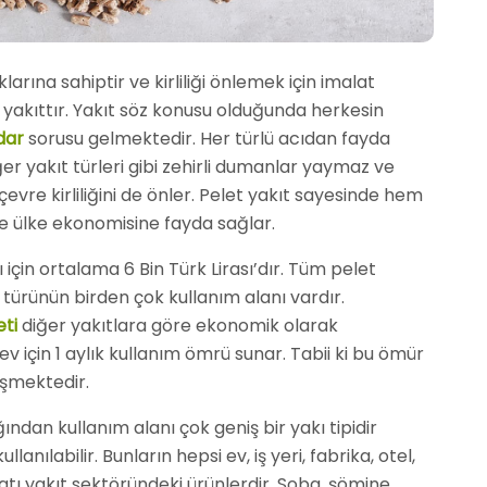
ına sahiptir ve kirliliği önlemek için imalat
r yakıttır. Yakıt söz konusu olduğunda herkesin
dar
sorusu gelmektedir. Her türlü acıdan fayda
er yakıt türleri gibi zehirli dumanlar yaymaz ve
çevre kirliliğini de önler. Pelet yakıt sayesinde hem
de ülke ekonomisine fayda sağlar.
ı için ortalama 6 Bin Türk Lirası’dır. Tüm pelet
 türünün birden çok kullanım alanı vardır.
ti
diğer yakıtlara göre ekonomik olarak
 ev için 1 aylık kullanım ömrü sunar. Tabii ki bu ömür
işmektedir.
ından kullanım alanı çok geniş bir yakı tipidir
lanılabilir. Bunların hepsi ev, iş yeri, fabrika, otel,
atı yakıt sektöründeki ürünlerdir. Soba, şömine,