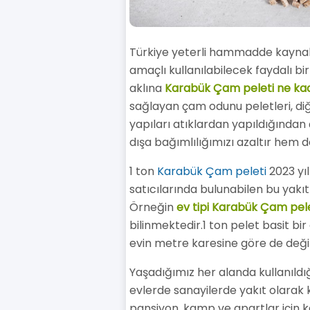
Türkiye yeterli hammadde kaynaklar
amaçlı kullanılabilecek faydalı bi
aklına
Karabük Çam peleti ne ka
sağlayan çam odunu peletleri, diğ
yapıları atıklardan yapıldığından 
dışa bağımlılığımızı azaltır hem 
1 ton
Karabük Çam peleti
2023 yıl
satıcılarında bulunabilen bu yakıt
Örneğin
ev tipi Karabük Çam pele
bilinmektedir.1 ton pelet basit bir
evin metre karesine göre de değ
Yaşadığımız her alanda kullanıldığ
evlerde sanayilerde yakıt olarak kul
pansiyon, kamp ve apartlar için k