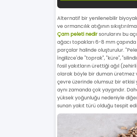
Alternatif bir yenilenebilir biyoy
ve ormancılık atığının sıkıştırılma
Çam peleti nedir
sorularını bu aç
ağacı topakları 6-8 mm çapında 
parçalar halinde oluşturulur. "Pel
İngilizce'de "toprak", "küre", "sil
fosil yakıtların ürettiği ağıl (zehi
olarak böyle bir duman üretmez ve
çevre üzerinde olumsuz bir etkisi
aynı zamanda çok yaygındır. Dah
yüksek yoğunluğu nedeniyle diğer
sunan yakıt türü olduğu tespit edil