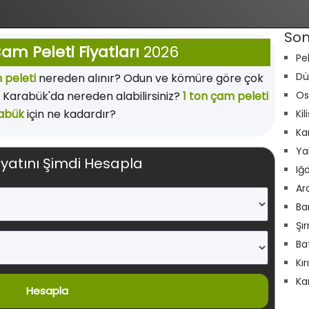
Son
m Peleti Fiyatları
2026
Pe
Dü
 peleti
nereden alınır? Odun ve kömüre göre çok
Karabük'da nereden alabilirsiniz?
1 ton çam peleti
Os
abük
için ne kadardır?
Kil
Ka
Ya
iyatını Şimdi Hesapla
Iğ
Ar
Ba
Şı
Ba
Kı
Ka
Hesapla