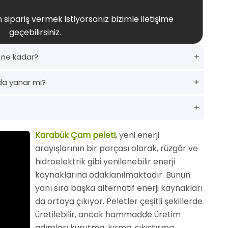
 sipariş vermek istiyorsanız bizimle iletişime
geçebilirsiniz.
ı ne kadar?
da yanar mı?
Karabük Çam peleti
, yeni enerji
arayışlarının bir parçası olarak, rüzgâr ve
hidroelektrik gibi yenilenebilir enerji
kaynaklarına odaklanılmaktadır. Bunun
yanı sıra başka alternatif enerji kaynakları
da ortaya çıkıyor. Peletler çeşitli şekillerde
üretilebilir, ancak hammadde üretim
adımları kurutma, kırma, sıkıştırma,