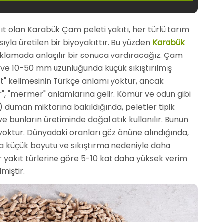
akıt olan Karabük Çam peleti yakıtı, her türlü tarım
sıyla üretilen bir biyoyakıttır. Bu yüzden
Karabük
ıklamada anlaşılır bir sonuca vardıracağız. Çam
ve 10-50 mm uzunluğunda küçük sıkıştırılmış
et" kelimesinin Türkçe anlamı yoktur, ancak
indir", "mermer" anlamlarına gelir. Kömür ve odun gibi
rli) duman miktarına bakıldığında, peletler tipik
 bunların üretiminde doğal atık kullanılır. Bunun
 yoktur. Dünyadaki oranları göz önüne alındığında,
a küçük boyutu ve sıkıştırma nedeniyle daha
 yakıt türlerine göre 5-10 kat daha yüksek verim
miştir.