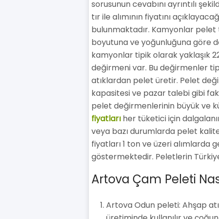
sorusunun cevabını ayrıntılı şeki
tır ile alımının fiyatını açıklayac
bulunmaktadır. Kamyonlar pelet taş
boyutuna ve yoğunluğuna göre değ
kamyonlar tipik olarak yaklaşık 22
değirmeni var. Bu değirmenler tip
atıklardan pelet üretir. Pelet deği
kapasitesi ve pazar talebi gibi fakt
pelet değirmenlerinin büyük ve k
fiyatları
her tüketici için dalgalanır
veya bazı durumlarda pelet kalites
fiyatları 1 ton ve üzeri alımlarda
göstermektedir. Peletlerin Türkiye'
Artova Çam Peleti Nası
Artova Odun peleti: Ahşap atı
üretiminde kullanılır ve çoğun