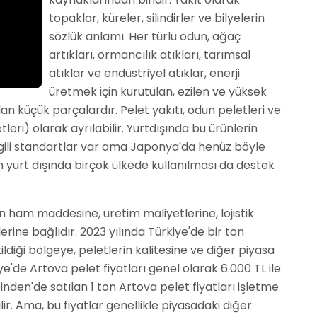
topaklar, küreler, silindirler ve bilyelerin
sözlük anlamı. Her türlü odun, ağaç
artıkları, ormancılık atıkları, tarımsal
atıklar ve endüstriyel atıklar, enerji
üretmek için kurutulan, ezilen ve yüksek
lan küçük parçalardır. Pelet yakıtı, odun peletleri ve
tleri) olarak ayrılabilir. Yurtdışında bu ürünlerin
e ilgili standartlar var ama Japonya'da henüz böyle
n yurt dışında birçok ülkede kullanılması da destek
in ham maddesine, üretim maliyetlerine, lojistik
erine bağlıdır. 2023 yılında Türkiye'de bir ton
tildiği bölgeye, peletlerin kalitesine ve diğer piyasa
ye'de Artova pelet fiyatları genel olarak 6.000 TL ile
inden'de satılan 1 ton Artova pelet fiyatları işletme
ilir. Ama, bu fiyatlar genellikle piyasadaki diğer