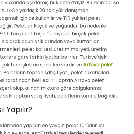
lde yukarıda açıklamış bulunmaktayız. Bu kısımda ise
ağız. TIR'ın yaklaşık 20 ton yük danışmanı
ımak için de kullanılır ve TIR yükleri pelet
işir. Peletler küçük ve yoğundur, bu nedenle
-25 ton pelet taşır. Türkiye'de birçok pelet
ik olarak odun atıklarından veya kurtarılan
rmenleri, pelet kalitesi, üretim maliyeti, üretim
örlere göre farklı fiyatlar belirler. Türkiye'deki
üçük tüm işletme sahipleri vardır ve
Artova pelet
. Peletlerin toptan satış fiyatı, pelet tüketicileri
i tarafından belli edilir. Toptan Artova pelet
 geçerli olup, alınan miktara göre dalgalanma
deki toptan satış fiyatı, peletlerin türüne bağlıdır.
l Yapılır?
klarından yapılan en yaygın pelet türüdür. Isı
lukla evlerde, endüstriyel tesislerde ve enerji