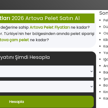
Son
tları
2026 Artova Pelet Satın Al
Pe
Dü
ı değerine sahip
Artova Pelet Fiyatları
ne kadar?
r. Türkiye'nin her bölgesinden anında pelet siparişi
Os
tova çam pelet
ne kadar?
Kil
Ka
Ya
iyatını Şimdi Hesapla
Iğ
Ar
Ba
Şı
Ba
Kı
Ka
Hesapla