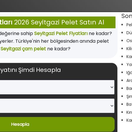
Son
tları
2026 Seyitgazi Pelet Satın Al
Pe
Dü
 değerine sahip
Seyitgazi Pelet Fiyatları
ne kadar?
 yerler. Türkiye'nin her bölgesinden anında pelet
Os
.
Seyitgazi çam pelet
ne kadar?
Kil
Ka
Ya
iyatını Şimdi Hesapla
Iğ
Ar
Ba
Şı
Ba
Kı
Ka
Hesapla