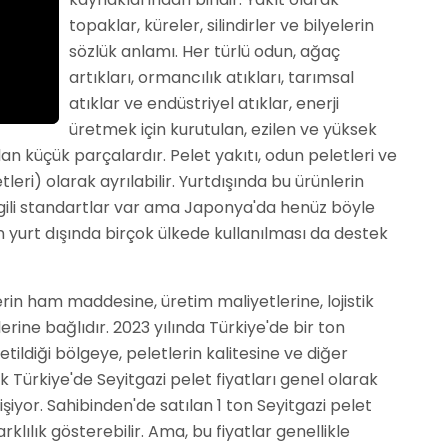
topaklar, küreler, silindirler ve bilyelerin
sözlük anlamı. Her türlü odun, ağaç
artıkları, ormancılık atıkları, tarımsal
atıklar ve endüstriyel atıklar, enerji
üretmek için kurutulan, ezilen ve yüksek
lan küçük parçalardır. Pelet yakıtı, odun peletleri ve
tleri) olarak ayrılabilir. Yurtdışında bu ürünlerin
e ilgili standartlar var ama Japonya'da henüz böyle
n yurt dışında birçok ülkede kullanılması da destek
erin ham maddesine, üretim maliyetlerine, lojistik
erine bağlıdır. 2023 yılında Türkiye'de bir ton
retildiği bölgeye, peletlerin kalitesine ve diğer
k Türkiye'de Seyitgazi pelet fiyatları genel olarak
şiyor. Sahibinden'de satılan 1 ton Seyitgazi pelet
arklılık gösterebilir. Ama, bu fiyatlar genellikle