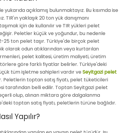
lde yukarıda açıklamış bulunmaktayız. Bu kısımda ise
ağız. TIR'ın yaklaşık 20 ton yük danışmanı
ımak için de kullanılır ve TIR yükleri pelet
işir. Peletler küçük ve yoğundur, bu nedenle
-25 ton pelet taşır. Türkiye'de birçok pelet
ik olarak odun atıklarından veya kurtarılan
rmenleri, pelet kalitesi, üretim maliyeti, üretim
örlere göre farklı fiyatlar belirler. Türkiye'deki
üçük tüm işletme sahipleri vardır ve
Seyitgazi pelet
. Peletlerin toptan satış fiyatı, pelet tüketicileri
i tarafından belli edilir. Toptan Seyitgazi pelet
 geçerli olup, alınan miktara göre dalgalanma
deki toptan satış fiyatı, peletlerin türüne bağlıdır.
sıl Yapılır?
tıklarından yapılan en yaygın pelet türüdür. Isı