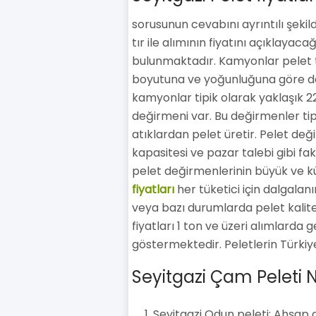
sorusunun cevabını ayrıntılı şeki
tır ile alımının fiyatını açıklayac
bulunmaktadır. Kamyonlar pelet taş
boyutuna ve yoğunluğuna göre değ
kamyonlar tipik olarak yaklaşık 22
değirmeni var. Bu değirmenler tip
atıklardan pelet üretir. Pelet deği
kapasitesi ve pazar talebi gibi fakt
pelet değirmenlerinin büyük ve k
fiyatları
her tüketici için dalgalanır
veya bazı durumlarda pelet kalites
fiyatları 1 ton ve üzeri alımlarda
göstermektedir. Peletlerin Türkiye'
Seyitgazi Çam Peleti Na
Seyitgazi Odun peleti: Ahşap a