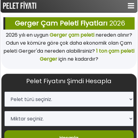
Gerger Çam Peleti Fiyatları
2026
2026 yılı en uygun
Gerger çam peleti
nereden alınır?
Odun ve kömüre göre çok daha ekonomik olan Çam
peleti Gerger'da nereden alabilirsiniz?
1 ton çam peleti
Gerger
için ne kadardır?
Pelet Fiyatını Şimdi Hesapla
Hesapla