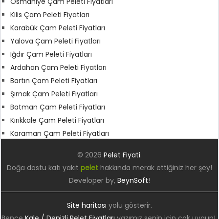
Osmaniye Çam Peleti Fiyatları
Kilis Çam Peleti Fiyatları
Karabük Çam Peleti Fiyatları
Yalova Çam Peleti Fiyatları
Iğdır Çam Peleti Fiyatları
Ardahan Çam Peleti Fiyatları
Bartın Çam Peleti Fiyatları
Şırnak Çam Peleti Fiyatları
Batman Çam Peleti Fiyatları
Kırıkkale Çam Peleti Fiyatları
Karaman Çam Peleti Fiyatları
© 2026
Pelet Fiyati
.
Doğa dostu katı yakıt
pelet
hakkında merak ettiğiniz her şey!
Developer by,
BeynSoft
!
Site haritası
yolu gösterir.
Bence
Kale / Denizli Pelet Fiyatları
yazımız senin için çok uygun!.