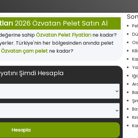
Son
ları
2026 Özvatan Pelet Satın Al
Pe
Dü
 değerine sahip
Özvatan Pelet Fiyatları
ne kadar?
yerler. Türkiye'nin her bölgesinden anında pelet
Os
.
Özvatan çam pelet
ne kadar?
Kil
Ka
Ya
iyatını Şimdi Hesapla
Iğ
Ar
Ba
Şı
Ba
Kı
Ka
Hesapla