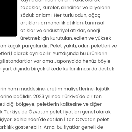
topaklar, küreler, silindirler ve bilyelerin
sözlük anlamı. Her türlü odun, ağaç
artıkları, ormancılık atıkları, tarımsal
atıklar ve endüstriyel atıklar, enerji
üretmek için kurutulan, ezilen ve yüksek
lan küçük parçalardır. Pelet yakıtı, odun peletleri ve
tleri) olarak ayrılabilir. Yurtdışında bu ürünlerin
e ilgili standartlar var ama Japonya'da henüz böyle
n yurt dışında birçok ülkede kullanılması da destek
erin ham maddesine, üretim maliyetlerine, lojistik
erine bağlıdır. 2023 yılında Türkiye'de bir ton
etildiği bölgeye, peletlerin kalitesine ve diğer
k Türkiye'de Özvatan pelet fiyatları genel olarak
işiyor. Sahibinden'de satılan 1 ton Özvatan pelet
arklılık gösterebilir. Ama, bu fiyatlar genellikle