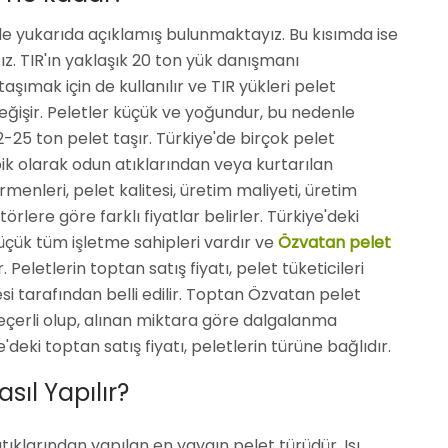
lde yukarıda açıklamış bulunmaktayız. Bu kısımda ise
ağız. TIR'ın yaklaşık 20 ton yük danışmanı
ımak için de kullanılır ve TIR yükleri pelet
işir. Peletler küçük ve yoğundur, bu nedenle
-25 ton pelet taşır. Türkiye'de birçok pelet
ik olarak odun atıklarından veya kurtarılan
rmenleri, pelet kalitesi, üretim maliyeti, üretim
örlere göre farklı fiyatlar belirler. Türkiye'deki
üçük tüm işletme sahipleri vardır ve
Özvatan pelet
. Peletlerin toptan satış fiyatı, pelet tüketicileri
i tarafından belli edilir. Toptan Özvatan pelet
 geçerli olup, alınan miktara göre dalgalanma
deki toptan satış fiyatı, peletlerin türüne bağlıdır.
ıl Yapılır?
ıklarından yapılan en yaygın pelet türüdür. Isı