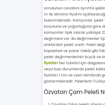
sorusunun cevabını ayrıntılı şeki
tır ile alımının fiyatını açıklayac
bulunmaktadır. Kamyonlar pelet taş
boyutuna ve yoğunluğuna göre değ
kamyonlar tipik olarak yaklaşık 22
değirmeni var. Bu değirmenler tip
atıklardan pelet üretir. Pelet deği
kapasitesi ve pazar talebi gibi fakt
pelet değirmenlerinin büyük ve k
fiyatları
her tüketici için dalgalanır
veya bazı durumlarda pelet kalites
fiyatları 1 ton ve üzeri alımlarda
göstermektedir. Peletlerin Türkiye'
Özvatan Çam Peleti Nas
Özvatan Odun peleti: Ahşap at