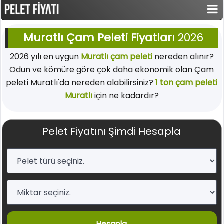
Muratlı Çam Peleti Fiyatları
2026
2026 yılı en uygun
Muratlı çam peleti
nereden alınır?
Odun ve kömüre göre çok daha ekonomik olan Çam
peleti Muratlı'da nereden alabilirsiniz?
1 ton çam peleti
Muratlı
için ne kadardır?
Pelet Fiyatını Şimdi Hesapla
Hesapla