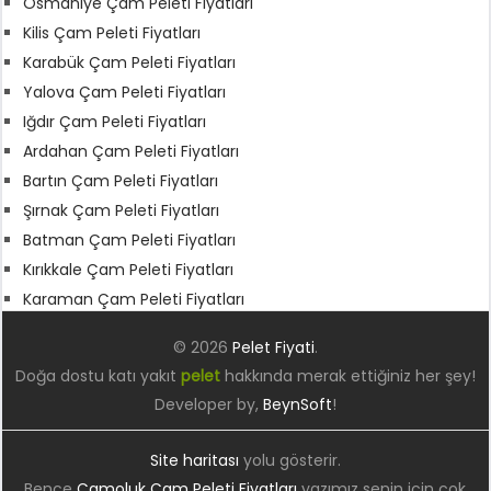
Osmaniye Çam Peleti Fiyatları
Kilis Çam Peleti Fiyatları
Karabük Çam Peleti Fiyatları
Yalova Çam Peleti Fiyatları
Iğdır Çam Peleti Fiyatları
Ardahan Çam Peleti Fiyatları
Bartın Çam Peleti Fiyatları
Şırnak Çam Peleti Fiyatları
Batman Çam Peleti Fiyatları
Kırıkkale Çam Peleti Fiyatları
Karaman Çam Peleti Fiyatları
© 2026
Pelet Fiyati
.
Doğa dostu katı yakıt
pelet
hakkında merak ettiğiniz her şey!
Developer by,
BeynSoft
!
Site haritası
yolu gösterir.
Bence
Çamoluk Çam Peleti Fiyatları
yazımız senin için çok