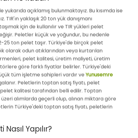
lde yukarıda açıklamış bulunmaktayız. Bu kısımda ise
ağız. TIR'ın yaklaşık 20 ton yük danışmanı
ımak için de kullanılır ve TIR yükleri pelet
işir. Peletler küçük ve yoğundur, bu nedenle
-25 ton pelet taşır. Türkiye'de birçok pelet
ik olarak odun atıklarından veya kurtarılan
rmenleri, pelet kalitesi, üretim maliyeti, üretim
örlere göre farklı fiyatlar belirler. Türkiye'deki
üçük tüm işletme sahipleri vardır ve
Yunusemre
galanır. Peletlerin toptan satış fiyatı, pelet
elet kalitesi tarafından belli edilir. Toptan
 üzeri alımlarda geçerli olup, alınan miktara göre
rin Türkiye'deki toptan satış fiyatı, peletlerin
Nasıl Yapılır?