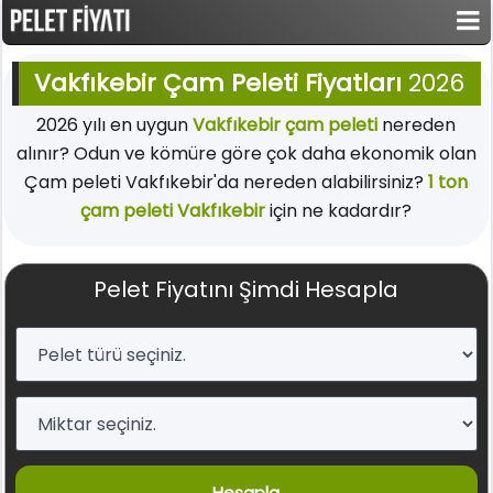
Vakfıkebir Çam Peleti Fiyatları
2026
2026 yılı en uygun
Vakfıkebir çam peleti
nereden
alınır? Odun ve kömüre göre çok daha ekonomik olan
Çam peleti Vakfıkebir'da nereden alabilirsiniz?
1 ton
çam peleti Vakfıkebir
için ne kadardır?
Pelet Fiyatını Şimdi Hesapla
Hesapla