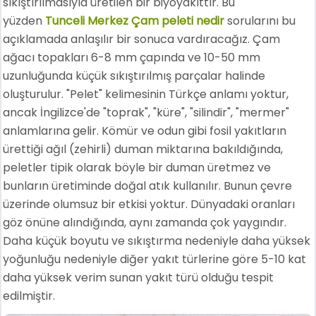
sıkıştırılmasıyla üretilen bir biyoyakıttır. Bu
yüzden
Tunceli Merkez Çam peleti nedir
sorularını bu
açıklamada anlaşılır bir sonuca vardıracağız. Çam
ağacı topakları 6-8 mm çapında ve 10-50 mm
uzunluğunda küçük sıkıştırılmış parçalar halinde
oluşturulur. "Pelet" kelimesinin Türkçe anlamı yoktur,
ancak İngilizce'de "toprak", "küre", "silindir", "mermer"
anlamlarına gelir. Kömür ve odun gibi fosil yakıtların
ürettiği ağıl (zehirli) duman miktarına bakıldığında,
peletler tipik olarak böyle bir duman üretmez ve
bunların üretiminde doğal atık kullanılır. Bunun çevre
üzerinde olumsuz bir etkisi yoktur. Dünyadaki oranları
göz önüne alındığında, aynı zamanda çok yaygındır.
Daha küçük boyutu ve sıkıştırma nedeniyle daha yüksek
yoğunluğu nedeniyle diğer yakıt türlerine göre 5-10 kat
daha yüksek verim sunan yakıt türü olduğu tespit
edilmiştir.