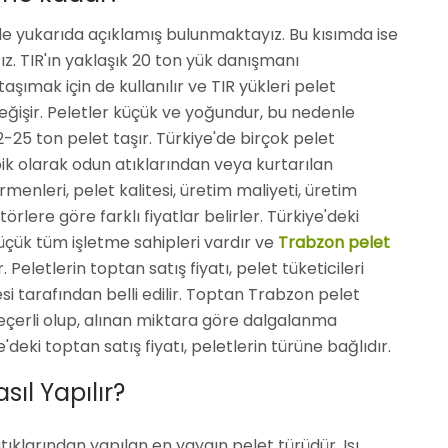
lde yukarıda açıklamış bulunmaktayız. Bu kısımda ise
ağız. TIR'ın yaklaşık 20 ton yük danışmanı
ımak için de kullanılır ve TIR yükleri pelet
işir. Peletler küçük ve yoğundur, bu nedenle
-25 ton pelet taşır. Türkiye'de birçok pelet
ik olarak odun atıklarından veya kurtarılan
rmenleri, pelet kalitesi, üretim maliyeti, üretim
örlere göre farklı fiyatlar belirler. Türkiye'deki
üçük tüm işletme sahipleri vardır ve
Trabzon pelet
. Peletlerin toptan satış fiyatı, pelet tüketicileri
i tarafından belli edilir. Toptan Trabzon pelet
 geçerli olup, alınan miktara göre dalgalanma
deki toptan satış fiyatı, peletlerin türüne bağlıdır.
ıl Yapılır?
ıklarından yapılan en yaygın pelet türüdür. Isı