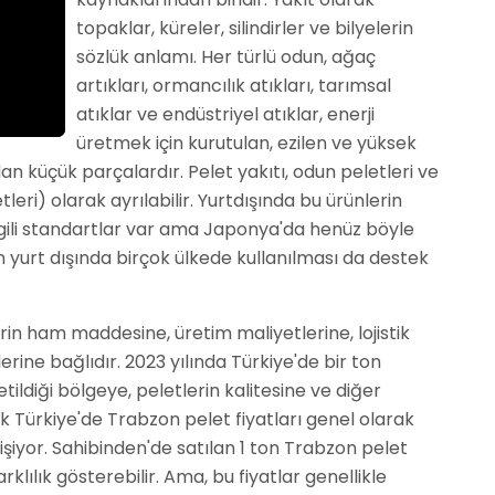
topaklar, küreler, silindirler ve bilyelerin
sözlük anlamı. Her türlü odun, ağaç
artıkları, ormancılık atıkları, tarımsal
atıklar ve endüstriyel atıklar, enerji
üretmek için kurutulan, ezilen ve yüksek
lan küçük parçalardır. Pelet yakıtı, odun peletleri ve
tleri) olarak ayrılabilir. Yurtdışında bu ürünlerin
e ilgili standartlar var ama Japonya'da henüz böyle
n yurt dışında birçok ülkede kullanılması da destek
erin ham maddesine, üretim maliyetlerine, lojistik
erine bağlıdır. 2023 yılında Türkiye'de bir ton
etildiği bölgeye, peletlerin kalitesine ve diğer
k Türkiye'de Trabzon pelet fiyatları genel olarak
işiyor. Sahibinden'de satılan 1 ton Trabzon pelet
arklılık gösterebilir. Ama, bu fiyatlar genellikle