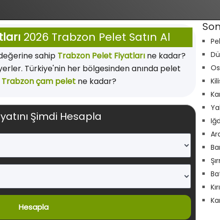
Son
ları
2026 Trabzon Pelet Satın Al
Pe
Dü
 değerine sahip
Trabzon Pelet Fiyatları
ne kadar?
yerler. Türkiye'nin her bölgesinden anında pelet
Os
.
Trabzon çam pelet
ne kadar?
Kil
Ka
Ya
iyatını Şimdi Hesapla
Iğ
Ar
Ba
Şı
Ba
Kı
Ka
Hesapla