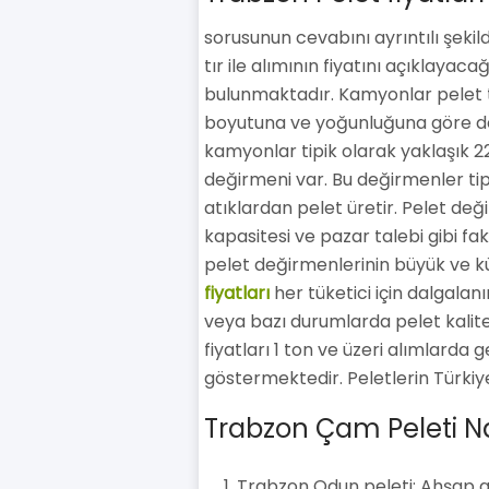
sorusunun cevabını ayrıntılı şeki
tır ile alımının fiyatını açıklayac
bulunmaktadır. Kamyonlar pelet taş
boyutuna ve yoğunluğuna göre değ
kamyonlar tipik olarak yaklaşık 22
değirmeni var. Bu değirmenler tip
atıklardan pelet üretir. Pelet deği
kapasitesi ve pazar talebi gibi fakt
pelet değirmenlerinin büyük ve k
fiyatları
her tüketici için dalgalanır
veya bazı durumlarda pelet kalites
fiyatları 1 ton ve üzeri alımlarda
göstermektedir. Peletlerin Türkiye'
Trabzon Çam Peleti Nas
Trabzon Odun peleti: Ahşap at