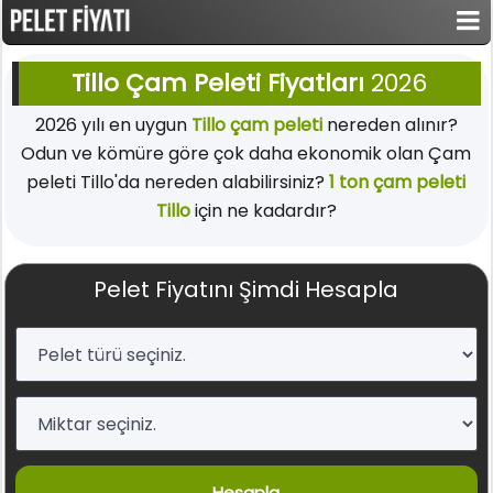
Tillo Çam Peleti Fiyatları
2026
2026 yılı en uygun
Tillo çam peleti
nereden alınır?
Odun ve kömüre göre çok daha ekonomik olan Çam
peleti Tillo'da nereden alabilirsiniz?
1 ton çam peleti
Tillo
için ne kadardır?
Pelet Fiyatını Şimdi Hesapla
Hesapla