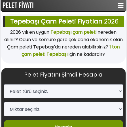
Tepebaşı Çam Peleti Fiyatları
2026
2026 yılı en uygun
Tepebaşı çam peleti
nereden
alınır? Odun ve kömüre göre çok daha ekonomik olan
Çam peleti Tepebaşı'da nereden alabilirsiniz?
1 ton
çam peleti Tepebaşı
için ne kadardır?
Pelet Fiyatını Şimdi Hesapla
Hesapla