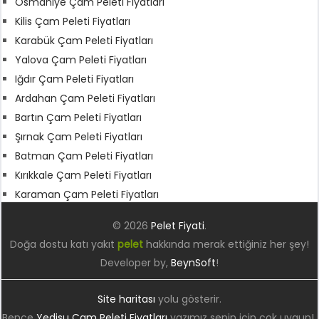
Osmaniye Çam Peleti Fiyatları
Kilis Çam Peleti Fiyatları
Karabük Çam Peleti Fiyatları
Yalova Çam Peleti Fiyatları
Iğdır Çam Peleti Fiyatları
Ardahan Çam Peleti Fiyatları
Bartın Çam Peleti Fiyatları
Şırnak Çam Peleti Fiyatları
Batman Çam Peleti Fiyatları
Kırıkkale Çam Peleti Fiyatları
Karaman Çam Peleti Fiyatları
© 2026
Pelet Fiyati
.
Doğa dostu katı yakıt
pelet
hakkında merak ettiğiniz her şey!
Developer by,
BeynSoft
!
Site haritası
yolu gösterir.
Bence
Yedisu Çam Peleti Fiyatları
yazımız senin için çok uygun!.