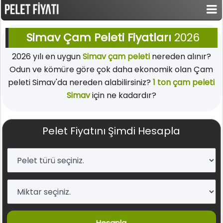
Simav Çam Peleti Fiyatları
2026
2026 yılı en uygun
Simav çam peleti
nereden alınır?
Odun ve kömüre göre çok daha ekonomik olan Çam
peleti Simav'da nereden alabilirsiniz?
1 ton çam peleti
Simav
için ne kadardır?
Pelet Fiyatını Şimdi Hesapla
Hesapla