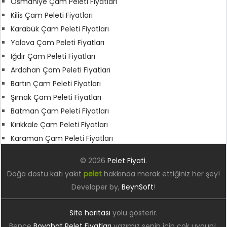
Osmaniye Çam Peleti Fiyatları
Kilis Çam Peleti Fiyatları
Karabük Çam Peleti Fiyatları
Yalova Çam Peleti Fiyatları
Iğdır Çam Peleti Fiyatları
Ardahan Çam Peleti Fiyatları
Bartın Çam Peleti Fiyatları
Şırnak Çam Peleti Fiyatları
Batman Çam Peleti Fiyatları
Kırıkkale Çam Peleti Fiyatları
Karaman Çam Peleti Fiyatları
© 2026
Pelet Fiyati
.
Doğa dostu katı yakıt
pelet
hakkında merak ettiğiniz her şey!
Developer by,
BeynSoft
!
Site haritası
yolu gösterir.
Bence
Boyabat Pelet Fiyatları
yazımız senin için çok uygun!.