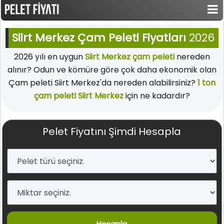
Siirt Merkez Çam Peleti Fiyatları
2026
2026 yılı en uygun
Siirt Merkez çam peleti
nereden
alınır? Odun ve kömüre göre çok daha ekonomik olan
Çam peleti Siirt Merkez'da nereden alabilirsiniz?
1 ton
çam peleti Siirt Merkez
için ne kadardır?
Pelet Fiyatını Şimdi Hesapla
Hesapla