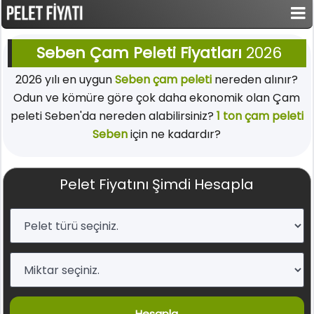
Seben Çam Peleti Fiyatları
2026
2026 yılı en uygun
Seben çam peleti
nereden alınır?
Odun ve kömüre göre çok daha ekonomik olan Çam
peleti Seben'da nereden alabilirsiniz?
1 ton çam peleti
Seben
için ne kadardır?
Pelet Fiyatını Şimdi Hesapla
Hesapla