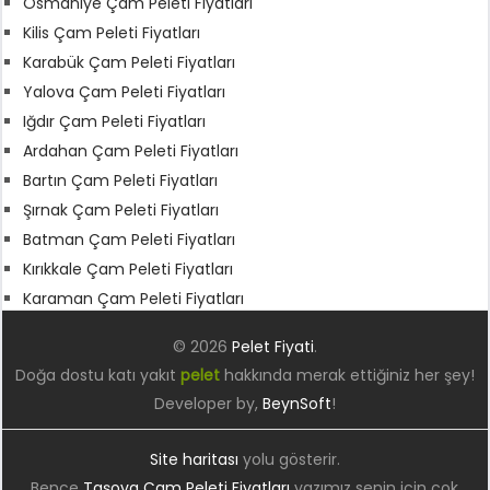
Osmaniye Çam Peleti Fiyatları
Kilis Çam Peleti Fiyatları
Karabük Çam Peleti Fiyatları
Yalova Çam Peleti Fiyatları
Iğdır Çam Peleti Fiyatları
Ardahan Çam Peleti Fiyatları
Bartın Çam Peleti Fiyatları
Şırnak Çam Peleti Fiyatları
Batman Çam Peleti Fiyatları
Kırıkkale Çam Peleti Fiyatları
Karaman Çam Peleti Fiyatları
© 2026
Pelet Fiyati
.
Doğa dostu katı yakıt
pelet
hakkında merak ettiğiniz her şey!
Developer by,
BeynSoft
!
Site haritası
yolu gösterir.
Bence
Taşova Çam Peleti Fiyatları
yazımız senin için çok