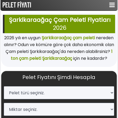
Şarkikaraağaç Çam Peleti Fiyatları
2026
2026 yılı en uygun
Şarkikaraağaç çam peleti
nereden
alınır? Odun ve kömüre göre çok daha ekonomik olan
Çam peleti Şarkikaraağaç'da nereden alabilirsiniz?
1
ton çam peleti Şarkikaraağaç
için ne kadardır?
Pelet Fiyatını Şimdi Hesapla