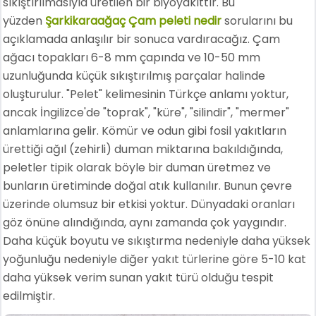
sıkıştırılmasıyla üretilen bir biyoyakıttır. Bu
yüzden
Şarkikaraağaç Çam peleti nedir
sorularını bu
açıklamada anlaşılır bir sonuca vardıracağız. Çam
ağacı topakları 6-8 mm çapında ve 10-50 mm
uzunluğunda küçük sıkıştırılmış parçalar halinde
oluşturulur. "Pelet" kelimesinin Türkçe anlamı yoktur,
ancak İngilizce'de "toprak", "küre", "silindir", "mermer"
anlamlarına gelir. Kömür ve odun gibi fosil yakıtların
ürettiği ağıl (zehirli) duman miktarına bakıldığında,
peletler tipik olarak böyle bir duman üretmez ve
bunların üretiminde doğal atık kullanılır. Bunun çevre
üzerinde olumsuz bir etkisi yoktur. Dünyadaki oranları
göz önüne alındığında, aynı zamanda çok yaygındır.
Daha küçük boyutu ve sıkıştırma nedeniyle daha yüksek
yoğunluğu nedeniyle diğer yakıt türlerine göre 5-10 kat
daha yüksek verim sunan yakıt türü olduğu tespit
edilmiştir.