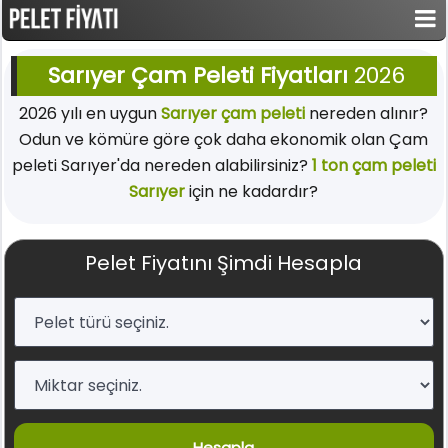
Sarıyer Çam Peleti Fiyatları
2026
2026 yılı en uygun
Sarıyer çam peleti
nereden alınır?
Odun ve kömüre göre çok daha ekonomik olan Çam
peleti Sarıyer'da nereden alabilirsiniz?
1 ton çam peleti
Sarıyer
için ne kadardır?
Pelet Fiyatını Şimdi Hesapla
Hesapla