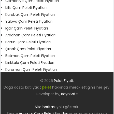
Osmaniye Çam Peleti Fiyatları
Kilis Çam Peleti Fiyatları
Karabük Çam Peleti Fiyatları
Yalova Çam Peleti Fiyatları
Iğdır Çam Peleti Fiyatları
Ardahan Çam Peleti Fiyatları
Bartın Çam Peleti Fiyatları
Şırnak Çam Peleti Fiyatları
Batman Çam Peleti Fiyatları
Kırıkkale Çam Peleti Fiyatları
Karaman Çam Peleti Fiyatları
© 2026
Pelet Fiyati
.
Doğa dostu katı yakıt
pelet
hakkında merak ettiğiniz her şey!
Developer by,
BeynSoft
!
Site haritası
yolu gösterir.
Bence
Anamur Çam Peleti Fiyatları
yazımız senin için çok