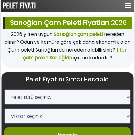
Sarıoğlan Çam Peleti Fiyatları
2026
2026 yılı en uygun
Sarıoğlan çam peleti
nereden
alınır? Odun ve kömüre göre çok daha ekonomik olan
Çam peleti Sarıoğlan'da nereden alabilirsiniz?
1 ton
çam peleti Sarıoğlan
için ne kadardır?
Pelet Fiyatını Şimdi Hesapla
Hesapla