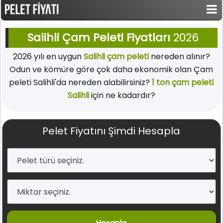
Salihli Çam Peleti Fiyatları
2026
2026 yılı en uygun
Salihli çam peleti
nereden alınır?
Odun ve kömüre göre çok daha ekonomik olan Çam
peleti Salihli'da nereden alabilirsiniz?
1 ton çam peleti
Salihli
için ne kadardır?
Pelet Fiyatını Şimdi Hesapla
Hesapla