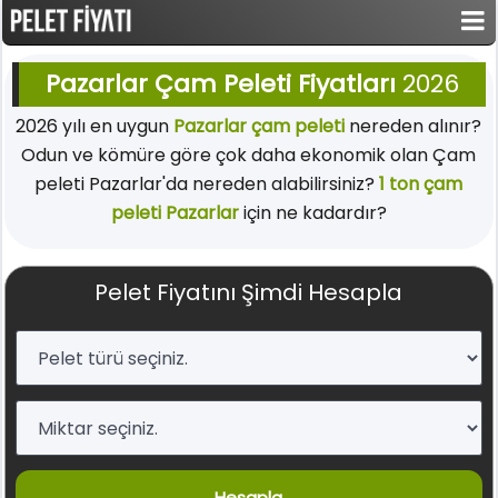
Pazarlar Çam Peleti Fiyatları
2026
2026 yılı en uygun
Pazarlar çam peleti
nereden alınır?
Odun ve kömüre göre çok daha ekonomik olan Çam
peleti Pazarlar'da nereden alabilirsiniz?
1 ton çam
peleti Pazarlar
için ne kadardır?
Pelet Fiyatını Şimdi Hesapla
Hesapla