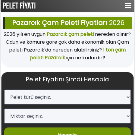
Pazarcık Çam Peleti Fiyatları
2026
2026 yılı en uygun
Pazarcık çam peleti
nereden alınır?
Odun ve kömüre göre çok daha ekonomik olan Çam
peleti Pazarcık'da nereden alabilirsiniz?
1 ton çam
peleti Pazarcık
için ne kadardır?
Pelet Fiyatını Şimdi Hesapla
Hesapla