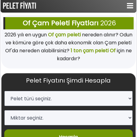
Of Çam Peleti Fiyatları
2026
2026 yılı en uygun
Of çam peleti
nereden alınır? Odun
ve kömüre göre çok daha ekonomik olan Çam peleti
Of'da nereden alabilirsiniz?
1 ton çam peleti Of
için ne
kadardır?
Pelet Fiyatını Şimdi Hesapla
Hesapla