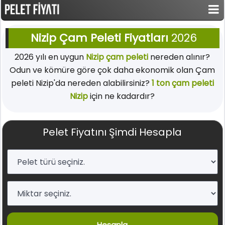
Nizip Çam Peleti Fiyatları
2026
2026 yılı en uygun
Nizip çam peleti
nereden alınır?
Odun ve kömüre göre çok daha ekonomik olan Çam
peleti Nizip'da nereden alabilirsiniz?
1 ton çam peleti
Nizip
için ne kadardır?
Pelet Fiyatını Şimdi Hesapla
Hesapla