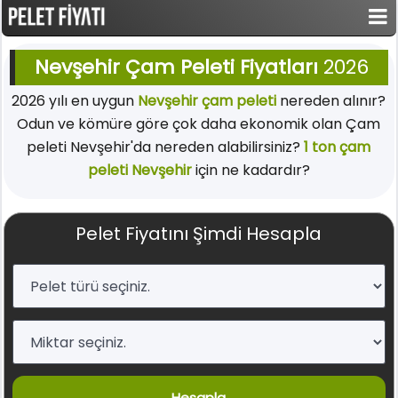
Nevşehir Çam Peleti Fiyatları
2026
2026 yılı en uygun
Nevşehir çam peleti
nereden alınır?
Odun ve kömüre göre çok daha ekonomik olan Çam
peleti Nevşehir'da nereden alabilirsiniz?
1 ton çam
peleti Nevşehir
için ne kadardır?
Pelet Fiyatını Şimdi Hesapla
Hesapla