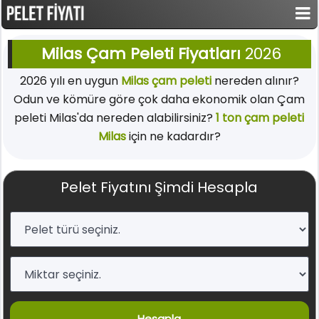
Milas Çam Peleti Fiyatları
2026
2026 yılı en uygun
Milas çam peleti
nereden alınır?
Odun ve kömüre göre çok daha ekonomik olan Çam
peleti Milas'da nereden alabilirsiniz?
1 ton çam peleti
Milas
için ne kadardır?
Pelet Fiyatını Şimdi Hesapla
Hesapla