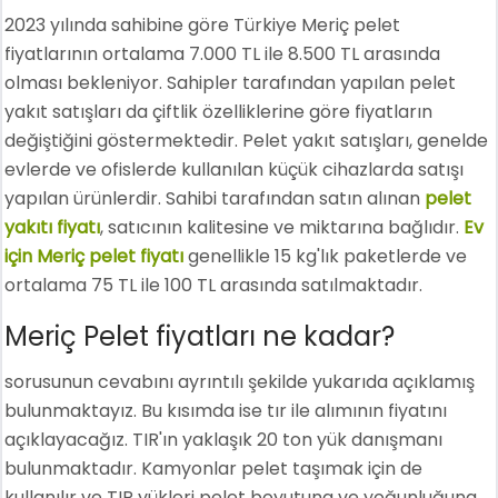
2023 yılında sahibine göre Türkiye Meriç pelet
fiyatlarının ortalama 7.000 TL ile 8.500 TL arasında
olması bekleniyor. Sahipler tarafından yapılan pelet
yakıt satışları da çiftlik özelliklerine göre fiyatların
değiştiğini göstermektedir. Pelet yakıt satışları, genelde
evlerde ve ofislerde kullanılan küçük cihazlarda satışı
yapılan ürünlerdir. Sahibi tarafından satın alınan
pelet
yakıtı fiyatı
, satıcının kalitesine ve miktarına bağlıdır.
Ev
için Meriç pelet fiyatı
genellikle 15 kg'lık paketlerde ve
ortalama 75 TL ile 100 TL arasında satılmaktadır.
Meriç Pelet fiyatları ne kadar?
sorusunun cevabını ayrıntılı şekilde yukarıda açıklamış
bulunmaktayız. Bu kısımda ise tır ile alımının fiyatını
açıklayacağız. TIR'ın yaklaşık 20 ton yük danışmanı
bulunmaktadır. Kamyonlar pelet taşımak için de
kullanılır ve TIR yükleri pelet boyutuna ve yoğunluğuna