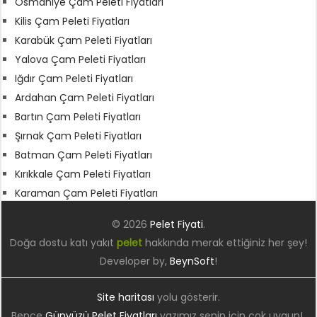
Osmaniye Çam Peleti Fiyatları
Kilis Çam Peleti Fiyatları
Karabük Çam Peleti Fiyatları
Yalova Çam Peleti Fiyatları
Iğdır Çam Peleti Fiyatları
Ardahan Çam Peleti Fiyatları
Bartın Çam Peleti Fiyatları
Şırnak Çam Peleti Fiyatları
Batman Çam Peleti Fiyatları
Kırıkkale Çam Peleti Fiyatları
Karaman Çam Peleti Fiyatları
© 2026
Pelet Fiyati
.
Doğa dostu katı yakıt
pelet
hakkında merak ettiğiniz her şey!
Developer by,
BeynSoft
!
Site haritası
yolu gösterir.
Bence
Günyüzü Pelet Fiyatları
yazımız senin için çok uygun!.