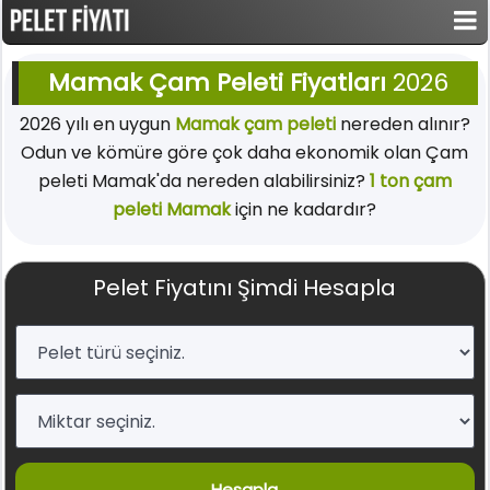
Mamak Çam Peleti Fiyatları
2026
2026 yılı en uygun
Mamak çam peleti
nereden alınır?
Odun ve kömüre göre çok daha ekonomik olan Çam
peleti Mamak'da nereden alabilirsiniz?
1 ton çam
peleti Mamak
için ne kadardır?
Pelet Fiyatını Şimdi Hesapla
Hesapla