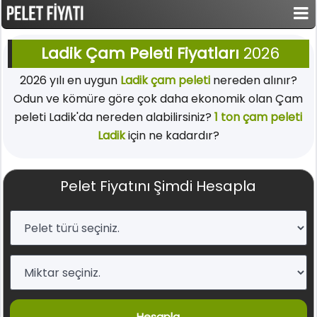
Ladik Çam Peleti Fiyatları
2026
2026 yılı en uygun
Ladik çam peleti
nereden alınır?
Odun ve kömüre göre çok daha ekonomik olan Çam
peleti Ladik'da nereden alabilirsiniz?
1 ton çam peleti
Ladik
için ne kadardır?
Pelet Fiyatını Şimdi Hesapla
Hesapla