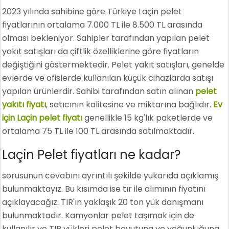
2023 yılında sahibine göre Türkiye Laçin pelet
fiyatlarının ortalama 7.000 TL ile 8.500 TL arasında
olması bekleniyor. Sahipler tarafından yapılan pelet
yakıt satışları da çiftlik özelliklerine göre fiyatların
değiştiğini göstermektedir. Pelet yakıt satışları, genelde
evlerde ve ofislerde kullanılan küçük cihazlarda satışı
yapılan ürünlerdir. Sahibi tarafından satın alınan
pelet
yakıtı fiyatı
, satıcının kalitesine ve miktarına bağlıdır.
Ev
için Laçin pelet fiyatı
genellikle 15 kg'lık paketlerde ve
ortalama 75 TL ile 100 TL arasında satılmaktadır.
Laçin Pelet fiyatları ne kadar?
sorusunun cevabını ayrıntılı şekilde yukarıda açıklamış
bulunmaktayız. Bu kısımda ise tır ile alımının fiyatını
açıklayacağız. TIR'ın yaklaşık 20 ton yük danışmanı
bulunmaktadır. Kamyonlar pelet taşımak için de
kullanılır ve TIR yükleri pelet boyutuna ve yoğunluğuna