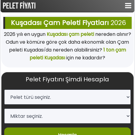
Kuşadası Çam Peleti Fiyatları
2026
2026 yılı en uygun
Kuşadası çam peleti
nereden alınır?
Odun ve kömüre göre çok daha ekonomik olan Çam
peleti Kuşadası'da nereden alabilirsiniz?
1 ton çam
peleti Kuşadası
için ne kadardır?
Pelet Fiyatını Şimdi Hesapla
Hesapla