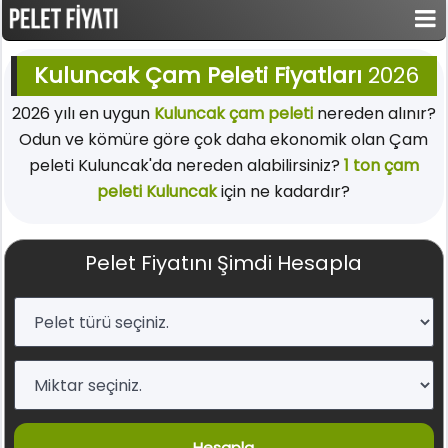
Kuluncak Çam Peleti Fiyatları
2026
2026 yılı en uygun
Kuluncak çam peleti
nereden alınır?
Odun ve kömüre göre çok daha ekonomik olan Çam
peleti Kuluncak'da nereden alabilirsiniz?
1 ton çam
peleti Kuluncak
için ne kadardır?
Pelet Fiyatını Şimdi Hesapla
Hesapla