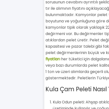
sorusunun cevabını ayrıntılı şeki
tır ile alımının fiyatını açıklayac
bulunmaktadır. Kamyonlar pelet taş
boyutuna ve yoğunluğuna göre değ
kamyonlar tipik olarak yaklaşık 22
değirmeni var. Bu değirmenler tip
atıklardan pelet üretir. Pelet deği
kapasitesi ve pazar talebi gibi fakt
pelet değirmenlerinin büyük ve k
fiyatları
her tüketici için dalgalanır
veya bazı durumlarda pelet kalitesi
1 ton ve üzeri alımlarda geçerli 
göstermektedir. Peletlerin Türkiye'
Kula Çam Peleti Nasıl 
Kula Odun peleti: Ahşap atıkla
üretiminde kullanılır ve çoğun