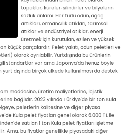
topaklar, küreler, silindirler ve bilyelerin
sözlük anlamı. Her türlü odun, ağaç
artıkları, ormancılık atıkları, tarımsal
atıklar ve endüstriyel atıklar, enerji
üretmek için kurutulan, ezilen ve yüksek
lan küçük parçalardır. Pelet yakıtı, odun peletleri ve
tleri) olarak ayrılabilir. Yurtdışında bu ürünlerin
e ilgili standartlar var ama Japonya'da henüz böyle
n yurt dışında birçok ülkede kullanılması da destek
 ham maddesine, üretim maliyetlerine, lojistik
erine bağlıdır. 2023 yılında Türkiye'de bir ton Kula
bölgeye, peletlerin kalitesine ve diğer piyasa
e'de Kula pelet fiyatları genel olarak 6.000 TL ile
nden'de satılan 1 ton Kula pelet fiyatları işletme
ilir. Ama, bu fiyatlar genellikle piyasadaki diğer