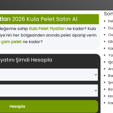
Son
tları
2026 Kula Pelet Satın Al
Pe
Dü
 değerine sahip
Kula Pelet Fiyatları
ne kadar? Kula
iye'nin her bölgesinden anında pelet siparişi verin.
Os
a çam pelet
ne kadar?
Kil
Ka
Ya
iyatını Şimdi Hesapla
Iğ
Ar
Ba
Şı
Ba
Kı
Ka
Hesapla