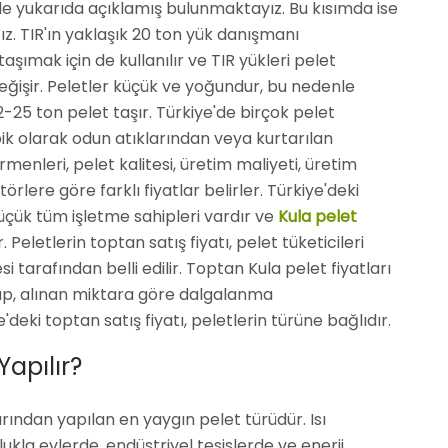
lde yukarıda açıklamış bulunmaktayız. Bu kısımda ise
ağız. TIR'ın yaklaşık 20 ton yük danışmanı
ımak için de kullanılır ve TIR yükleri pelet
işir. Peletler küçük ve yoğundur, bu nedenle
-25 ton pelet taşır. Türkiye'de birçok pelet
ik olarak odun atıklarından veya kurtarılan
rmenleri, pelet kalitesi, üretim maliyeti, üretim
örlere göre farklı fiyatlar belirler. Türkiye'deki
üçük tüm işletme sahipleri vardır ve
Kula pelet
. Peletlerin toptan satış fiyatı, pelet tüketicileri
 tarafından belli edilir. Toptan Kula pelet fiyatları
olup, alınan miktara göre dalgalanma
deki toptan satış fiyatı, peletlerin türüne bağlıdır.
Yapılır?
rından yapılan en yaygın pelet türüdür. Isı
lukla evlerde, endüstriyel tesislerde ve enerji