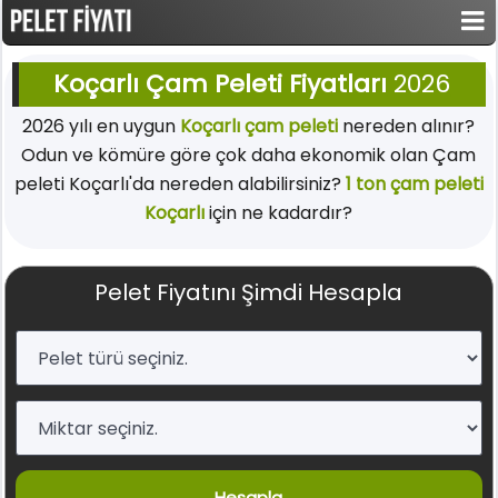
Koçarlı Çam Peleti Fiyatları
2026
2026 yılı en uygun
Koçarlı çam peleti
nereden alınır?
Odun ve kömüre göre çok daha ekonomik olan Çam
peleti Koçarlı'da nereden alabilirsiniz?
1 ton çam peleti
Koçarlı
için ne kadardır?
Pelet Fiyatını Şimdi Hesapla
Hesapla