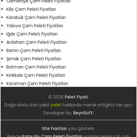
Osmaniye Çam Peleti Fiyatları
Kilis Çam Peleti Fiyatları
Karabük Çam Peleti Fiyatları
Yalova Çam Peleti Fiyatları
Iğdır Çam Peleti Fiyatları
Ardahan Çam Peleti Fiyatları
Bartın Çam Peleti Fiyatları
Şırnak Çam Peleti Fiyatları
Batman Çam Peleti Fiyatları
Kırıkkale Çam Peleti Fiyatları
Karaman Çam Peleti Fiyatları
© 2026
Pelet Fiyati
.
Doğa dostu katı yakıt
pelet
hakkında merak ettiğiniz her şey!
Developer by,
BeynSoft
!
Site haritası
yolu gösterir.
Bence
Karpuzlu Çam Peleti Fiyatları
yazımız senin için çok