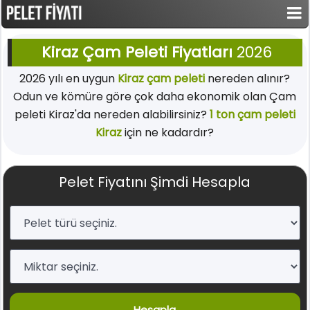
Kiraz Çam Peleti Fiyatları
2026
2026 yılı en uygun
Kiraz çam peleti
nereden alınır?
Odun ve kömüre göre çok daha ekonomik olan Çam
peleti Kiraz'da nereden alabilirsiniz?
1 ton çam peleti
Kiraz
için ne kadardır?
Pelet Fiyatını Şimdi Hesapla
Hesapla