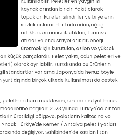
kullanılabilir. Peletler en yaygın ısı
kaynaklarından biridir. Yakıt olarak
topaklar, küreler, silindirler ve bilyelerin
sözlük anlamı. Her türlü odun, ağaç
artıkları, ormancılık atıkları, tarımsal
atıklar ve endüstriyel atıklar, enerji
üretmek için kurutulan, ezilen ve yüksek
lan küçük parçalardır. Pelet yakıtı, odun peletleri ve
tleri) olarak ayrılabilir. Yurtdışında bu ürünlerin
e ilgili standartlar var ama Japonya'da henüz böyle
n yurt dışında birçok ülkede kullanılması da destek
ı
, peletlerin ham maddesine, üretim maliyetlerine,
z modellerine bağlıdır. 2023 yılında Türkiye'de bir ton
lerin üretildiği bölgeye, peletlerin kalitesine ve
. Ancak Türkiye'de Kemer / Antalya pelet fiyatları
 arasında değişiyor. Sahibinden'de satılan 1 ton