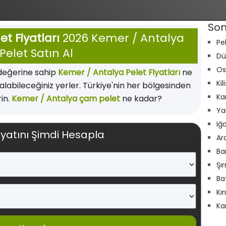
Son
t Fiyatları
2026 Kemer / Antalya
Pe
Pelet Satın Al
Dü
Os
 değerine sahip
Kemer / Antalya Pelet Fiyatları
ne
Kil
labileceğiniz yerler. Türkiye'nin her bölgesinden
Ka
rin.
Kemer / Antalya çam pelet
ne kadar?
Ya
Iğ
iyatını Şimdi Hesapla
Ar
Ba
Şı
Ba
Kı
Ka