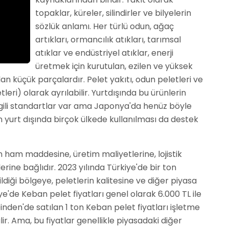
topaklar, küreler, silindirler ve bilyelerin
sözlük anlamı. Her türlü odun, ağaç
artıkları, ormancılık atıkları, tarımsal
atıklar ve endüstriyel atıklar, enerji
üretmek için kurutulan, ezilen ve yüksek
lan küçük parçalardır. Pelet yakıtı, odun peletleri ve
tleri) olarak ayrılabilir. Yurtdışında bu ürünlerin
e ilgili standartlar var ama Japonya'da henüz böyle
n yurt dışında birçok ülkede kullanılması da destek
in ham maddesine, üretim maliyetlerine, lojistik
erine bağlıdır. 2023 yılında Türkiye'de bir ton
ildiği bölgeye, peletlerin kalitesine ve diğer piyasa
ye'de Keban pelet fiyatları genel olarak 6.000 TL ile
inden'de satılan 1 ton Keban pelet fiyatları işletme
ilir. Ama, bu fiyatlar genellikle piyasadaki diğer