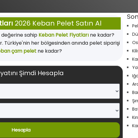
Son
ları
2026 Keban Pelet Satın Al
Pe
Dü
ı değerine sahip
Keban Pelet Fiyatları
ne kadar?
r. Türkiye'nin her bölgesinden anında pelet siparişi
Os
eban çam pelet
ne kadar?
Kil
Ka
Ya
iyatını Şimdi Hesapla
Iğ
Ar
Ba
Şı
Ba
Kı
Ka
Hesapla