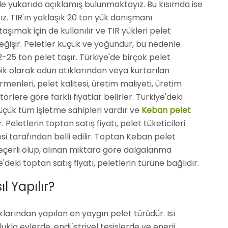
lde yukarıda açıklamış bulunmaktayız. Bu kısımda ise
ağız. TIR'ın yaklaşık 20 ton yük danışmanı
ımak için de kullanılır ve TIR yükleri pelet
işir. Peletler küçük ve yoğundur, bu nedenle
-25 ton pelet taşır. Türkiye'de birçok pelet
ik olarak odun atıklarından veya kurtarılan
rmenleri, pelet kalitesi, üretim maliyeti, üretim
örlere göre farklı fiyatlar belirler. Türkiye'deki
üçük tüm işletme sahipleri vardır ve
Keban pelet
. Peletlerin toptan satış fiyatı, pelet tüketicileri
i tarafından belli edilir. Toptan Keban pelet
 geçerli olup, alınan miktara göre dalgalanma
deki toptan satış fiyatı, peletlerin türüne bağlıdır.
l Yapılır?
larından yapılan en yaygın pelet türüdür. Isı
lukla evlerde, endüstriyel tesislerde ve enerji