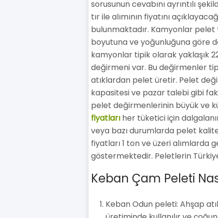
sorusunun cevabını ayrıntılı şeki
tır ile alımının fiyatını açıklayac
bulunmaktadır. Kamyonlar pelet taş
boyutuna ve yoğunluğuna göre değ
kamyonlar tipik olarak yaklaşık 22
değirmeni var. Bu değirmenler tip
atıklardan pelet üretir. Pelet deği
kapasitesi ve pazar talebi gibi fakt
pelet değirmenlerinin büyük ve k
fiyatları
her tüketici için dalgalanır
veya bazı durumlarda pelet kalites
fiyatları 1 ton ve üzeri alımlarda
göstermektedir. Peletlerin Türkiye'
Keban Çam Peleti Nası
Keban Odun peleti: Ahşap atık
üretiminde kullanılır ve çoğun