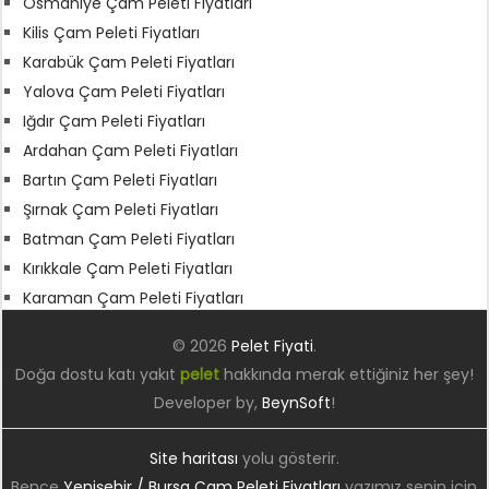
Osmaniye Çam Peleti Fiyatları
Kilis Çam Peleti Fiyatları
Karabük Çam Peleti Fiyatları
Yalova Çam Peleti Fiyatları
Iğdır Çam Peleti Fiyatları
Ardahan Çam Peleti Fiyatları
Bartın Çam Peleti Fiyatları
Şırnak Çam Peleti Fiyatları
Batman Çam Peleti Fiyatları
Kırıkkale Çam Peleti Fiyatları
Karaman Çam Peleti Fiyatları
© 2026
Pelet Fiyati
.
Doğa dostu katı yakıt
pelet
hakkında merak ettiğiniz her şey!
Developer by,
BeynSoft
!
Site haritası
yolu gösterir.
Bence
Yenişehir / Bursa Çam Peleti Fiyatları
yazımız senin için