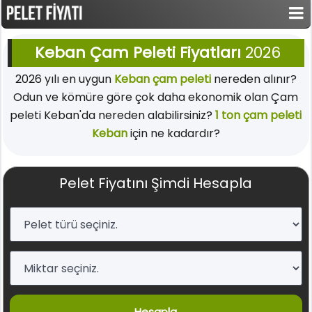
Keban Çam Peleti Fiyatları
2026
2026 yılı en uygun
Keban çam peleti
nereden alınır?
Odun ve kömüre göre çok daha ekonomik olan Çam
peleti Keban'da nereden alabilirsiniz?
1 ton çam peleti
Keban
için ne kadardır?
Pelet Fiyatını Şimdi Hesapla
Hesapla