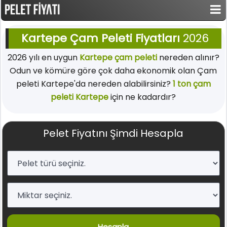
Kartepe Çam Peleti Fiyatları
2026
2026 yılı en uygun
Kartepe çam peleti
nereden alınır?
Odun ve kömüre göre çok daha ekonomik olan Çam
peleti Kartepe'da nereden alabilirsiniz?
1 ton çam
peleti Kartepe
için ne kadardır?
Pelet Fiyatını Şimdi Hesapla
Hesapla