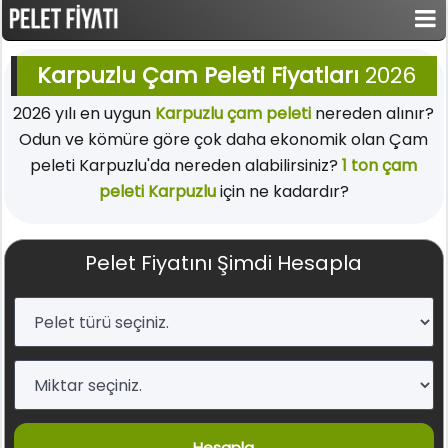
Karpuzlu Çam Peleti Fiyatları
2026
2026 yılı en uygun
Karpuzlu çam peleti
nereden alınır?
Odun ve kömüre göre çok daha ekonomik olan Çam
peleti Karpuzlu'da nereden alabilirsiniz?
1 ton çam
peleti Karpuzlu
için ne kadardır?
Pelet Fiyatını Şimdi Hesapla
Hesapla