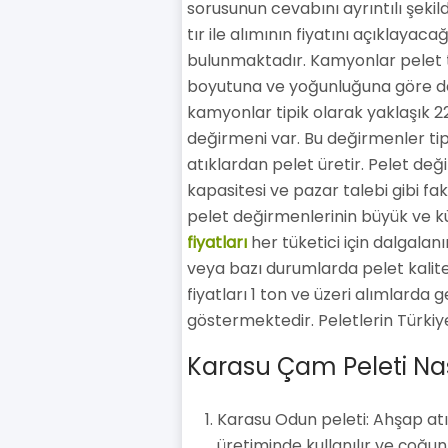
sorusunun cevabını ayrıntılı şeki
tır ile alımının fiyatını açıklayac
bulunmaktadır. Kamyonlar pelet taş
boyutuna ve yoğunluğuna göre değ
kamyonlar tipik olarak yaklaşık 22
değirmeni var. Bu değirmenler tip
atıklardan pelet üretir. Pelet deği
kapasitesi ve pazar talebi gibi fakt
pelet değirmenlerinin büyük ve k
fiyatları
her tüketici için dalgalanır
veya bazı durumlarda pelet kalites
fiyatları 1 ton ve üzeri alımlarda
göstermektedir. Peletlerin Türkiye'
Karasu Çam Peleti Nası
Karasu Odun peleti: Ahşap atı
üretiminde kullanılır ve çoğun