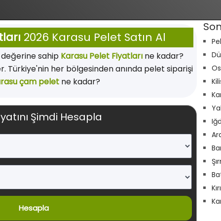
Son
ları
2026 Karasu Pelet Satın Al
Pe
Dü
ı değerine sahip
Karasu Pelet Fiyatları
ne kadar?
r. Türkiye'nin her bölgesinden anında pelet siparişi
Os
rasu çam pelet
ne kadar?
Kil
Ka
Ya
iyatını Şimdi Hesapla
Iğ
Ar
Ba
Şı
Ba
Kı
Ka
Hesapla