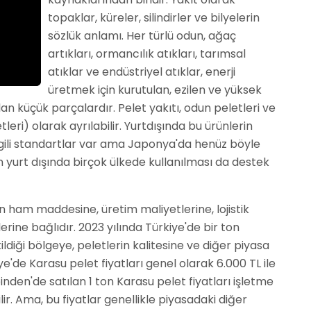
topaklar, küreler, silindirler ve bilyelerin
sözlük anlamı. Her türlü odun, ağaç
artıkları, ormancılık atıkları, tarımsal
atıklar ve endüstriyel atıklar, enerji
üretmek için kurutulan, ezilen ve yüksek
lan küçük parçalardır. Pelet yakıtı, odun peletleri ve
tleri) olarak ayrılabilir. Yurtdışında bu ürünlerin
e ilgili standartlar var ama Japonya'da henüz böyle
n yurt dışında birçok ülkede kullanılması da destek
in ham maddesine, üretim maliyetlerine, lojistik
erine bağlıdır. 2023 yılında Türkiye'de bir ton
tildiği bölgeye, peletlerin kalitesine ve diğer piyasa
ye'de Karasu pelet fiyatları genel olarak 6.000 TL ile
inden'de satılan 1 ton Karasu pelet fiyatları işletme
ilir. Ama, bu fiyatlar genellikle piyasadaki diğer