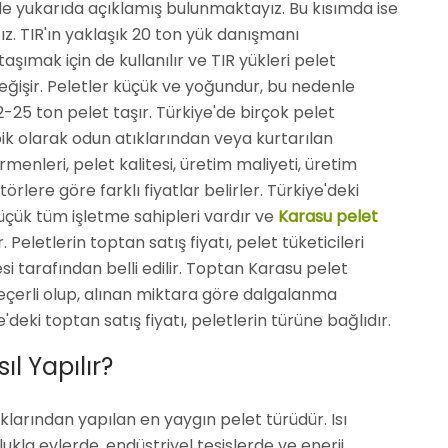
lde yukarıda açıklamış bulunmaktayız. Bu kısımda ise
ağız. TIR'ın yaklaşık 20 ton yük danışmanı
ımak için de kullanılır ve TIR yükleri pelet
işir. Peletler küçük ve yoğundur, bu nedenle
-25 ton pelet taşır. Türkiye'de birçok pelet
ik olarak odun atıklarından veya kurtarılan
rmenleri, pelet kalitesi, üretim maliyeti, üretim
örlere göre farklı fiyatlar belirler. Türkiye'deki
üçük tüm işletme sahipleri vardır ve
Karasu pelet
. Peletlerin toptan satış fiyatı, pelet tüketicileri
i tarafından belli edilir. Toptan Karasu pelet
 geçerli olup, alınan miktara göre dalgalanma
deki toptan satış fiyatı, peletlerin türüne bağlıdır.
l Yapılır?
klarından yapılan en yaygın pelet türüdür. Isı
lukla evlerde, endüstriyel tesislerde ve enerji