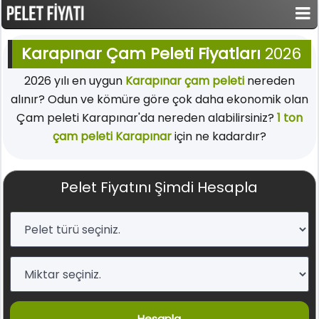
Karapınar Çam Peleti Fiyatları
2026
2026 yılı en uygun
Karapınar çam peleti
nereden
alınır? Odun ve kömüre göre çok daha ekonomik olan
Çam peleti Karapınar'da nereden alabilirsiniz?
1 ton
çam peleti Karapınar
için ne kadardır?
Pelet Fiyatını Şimdi Hesapla
Hesapla