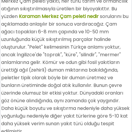
Merkez Çam peleti yakıtı, her türlü tarım ve ormancılık
atığının sıkıştırılmasıyla üretilen bir biyoyakıttır. Bu
yüzden
Karaman Merkez Çam peleti nedir
sorularını bu
açıklamada anlaşılır bir sonuca vardıracağız. Çam
ağacı topakları 6-8 mm çapında ve 10-50 mm
uzunluğunda küçük sıkıştırılmış parçalar halinde
oluşturulur. "Pelet" kelimesinin Türkçe anlamı yoktur,
ancak İngilizce'de "toprak", "küre", "silindir", "mermer"
anlamlarına gelir. Kömür ve odun gibi fosil yakıtların
ürettiği ağıl (zehirli) duman miktarına bakıldığında,
peletler tipik olarak böyle bir duman üretmez ve
bunların üretiminde doğal atık kullanılır. Bunun çevre
üzerinde olumsuz bir etkisi yoktur. Dünyadaki oranları
göz önüne alındığında, aynı zamanda çok yaygındır.
Daha küçük boyutu ve sıkıştırma nedeniyle daha yüksek
yoğunluğu nedeniyle diğer yakıt türlerine göre 5-10 kat
daha yüksek verim sunan yakıt türü olduğu tespit
edilmiştir.