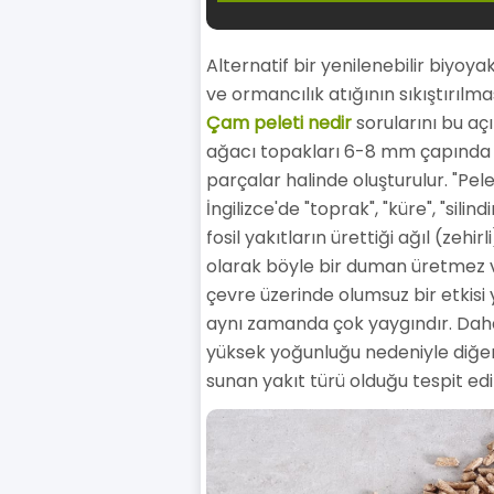
Alternatif bir yenilenebilir biyoy
ve ormancılık atığının sıkıştırılma
Çam peleti nedir
sorularını bu aç
ağacı topakları 6-8 mm çapında 
parçalar halinde oluşturulur. "Pel
İngilizce'de "toprak", "küre", "sil
fosil yakıtların ürettiği ağıl (zehi
olarak böyle bir duman üretmez ve
çevre üzerinde olumsuz bir etkisi
aynı zamanda çok yaygındır. Dah
yüksek yoğunluğu nedeniyle diğer
sunan yakıt türü olduğu tespit edil