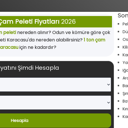
Son
am Peleti Fiyatları
2026
Pe
Dü
 peleti
nereden alınır? Odun ve kömüre göre çok
i Karacasu'da nereden alabilirsiniz?
1 ton çam
Os
Karacasu
için ne kadardır?
Kil
Ka
Ya
iyatını Şimdi Hesapla
Iğ
Ar
Ba
Şı
Ba
Kı
Ka
Hesapla