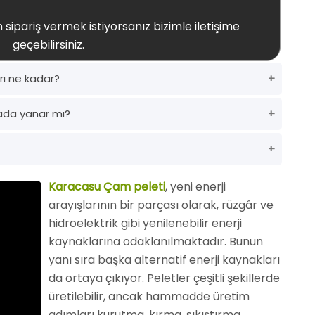
 sipariş vermek istiyorsanız bizimle iletişime
geçebilirsiniz.
rı ne kadar?
ada yanar mı?
Karacasu Çam peleti
, yeni enerji
arayışlarının bir parçası olarak, rüzgâr ve
hidroelektrik gibi yenilenebilir enerji
kaynaklarına odaklanılmaktadır. Bunun
yanı sıra başka alternatif enerji kaynakları
da ortaya çıkıyor. Peletler çeşitli şekillerde
üretilebilir, ancak hammadde üretim
adımları kurutma, kırma, sıkıştırma,