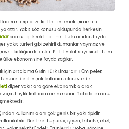
ına sahiptir ve kirliliği önlemek için imalat
r yakıttır. Yakıt söz konusu olduğunda herkesin
adar
sorusu gelmektedir. Her türlü acıdan fayda
er yakıt türleri gibi zehirli dumanlar yaymaz ve
çevre kirliliğini de önler. Pelet yakıt sayesinde hem
de ülke ekonomisine fayda sağlar.
lı için ortalama 6 Bin Türk Lirası’dır. Tüm pelet
 türünün birden çok kullanım alanı vardır.
eti
diğer yakıtlara göre ekonomik olarak
 ev için 1 aylık kullanım ömrü sunar. Tabii ki bu ömür
işmektedir.
ından kullanım alanı çok geniş bir yakı tipidir
lanılabilir. Bunların hepsi ev, iş yeri, fabrika, otel,
atı yakıt sektöründeki ürünlerdir. Soba, şömine,