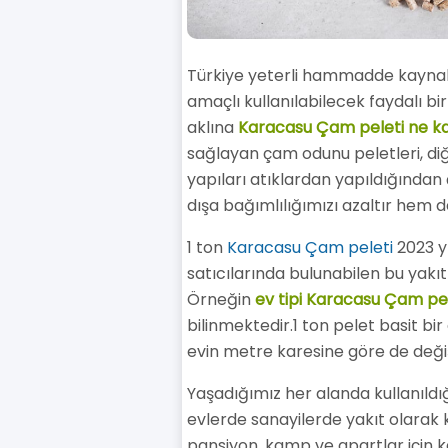
Türkiye yeterli hammadde kaynaklar
amaçlı kullanılabilecek faydalı bi
aklına
Karacasu Çam peleti ne k
sağlayan çam odunu peletleri, diğ
yapıları atıklardan yapıldığından 
dışa bağımlılığımızı azaltır hem 
1 ton
Karacasu Çam peleti
2023 yı
satıcılarında bulunabilen bu yakıt
Örneğin
ev tipi Karacasu Çam pel
bilinmektedir.1 ton pelet basit bir
evin metre karesine göre de değ
Yaşadığımız her alanda kullanıldığ
evlerde sanayilerde yakıt olarak kul
pansiyon, kamp ve apartlar için k