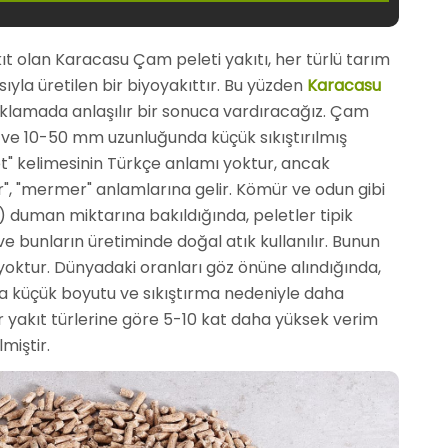
akıt olan Karacasu Çam peleti yakıtı, her türlü tarım
sıyla üretilen bir biyoyakıttır. Bu yüzden
Karacasu
ıklamada anlaşılır bir sonuca vardıracağız. Çam
ve 10-50 mm uzunluğunda küçük sıkıştırılmış
et" kelimesinin Türkçe anlamı yoktur, ancak
indir", "mermer" anlamlarına gelir. Kömür ve odun gibi
rli) duman miktarına bakıldığında, peletler tipik
 bunların üretiminde doğal atık kullanılır. Bunun
 yoktur. Dünyadaki oranları göz önüne alındığında,
a küçük boyutu ve sıkıştırma nedeniyle daha
 yakıt türlerine göre 5-10 kat daha yüksek verim
miştir.