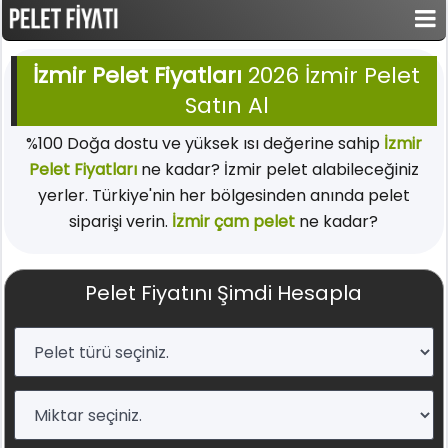
İzmir Pelet Fiyatları
2026 İzmir Pelet
Satın Al
%100 Doğa dostu ve yüksek ısı değerine sahip
İzmir
Pelet Fiyatları
ne kadar? İzmir pelet alabileceğiniz
yerler. Türkiye'nin her bölgesinden anında pelet
siparişi verin.
İzmir çam pelet
ne kadar?
Pelet Fiyatını Şimdi Hesapla