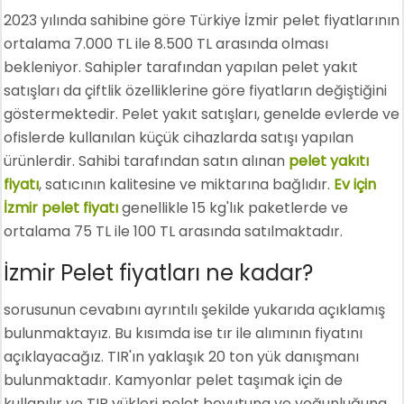
2023 yılında sahibine göre Türkiye İzmir pelet fiyatlarının
ortalama 7.000 TL ile 8.500 TL arasında olması
bekleniyor. Sahipler tarafından yapılan pelet yakıt
satışları da çiftlik özelliklerine göre fiyatların değiştiğini
göstermektedir. Pelet yakıt satışları, genelde evlerde ve
ofislerde kullanılan küçük cihazlarda satışı yapılan
ürünlerdir. Sahibi tarafından satın alınan
pelet yakıtı
fiyatı
, satıcının kalitesine ve miktarına bağlıdır.
Ev için
İzmir pelet fiyatı
genellikle 15 kg'lık paketlerde ve
ortalama 75 TL ile 100 TL arasında satılmaktadır.
İzmir Pelet fiyatları ne kadar?
sorusunun cevabını ayrıntılı şekilde yukarıda açıklamış
bulunmaktayız. Bu kısımda ise tır ile alımının fiyatını
açıklayacağız. TIR'ın yaklaşık 20 ton yük danışmanı
bulunmaktadır. Kamyonlar pelet taşımak için de
kullanılır ve TIR yükleri pelet boyutuna ve yoğunluğuna