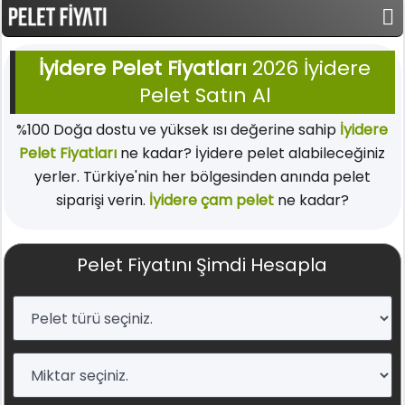
İyidere Pelet Fiyatları
2026 İyidere
Pelet Satın Al
%100 Doğa dostu ve yüksek ısı değerine sahip
İyidere
Pelet Fiyatları
ne kadar? İyidere pelet alabileceğiniz
yerler. Türkiye'nin her bölgesinden anında pelet
siparişi verin.
İyidere çam pelet
ne kadar?
Pelet Fiyatını Şimdi Hesapla