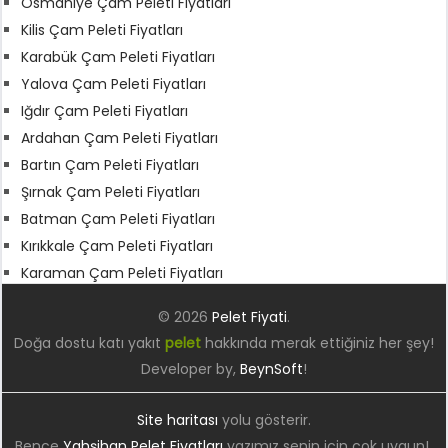
Osmaniye Çam Peleti Fiyatları
Kilis Çam Peleti Fiyatları
Karabük Çam Peleti Fiyatları
Yalova Çam Peleti Fiyatları
Iğdır Çam Peleti Fiyatları
Ardahan Çam Peleti Fiyatları
Bartın Çam Peleti Fiyatları
Şırnak Çam Peleti Fiyatları
Batman Çam Peleti Fiyatları
Kırıkkale Çam Peleti Fiyatları
Karaman Çam Peleti Fiyatları
© 2026
Pelet Fiyati
.
Doğa dostu katı yakıt
pelet
hakkında merak ettiğiniz her şey!
Developer by,
BeynSoft
!
Site haritası
yolu gösterir.
Bence
Yahşihan Pelet Fiyatları
yazımız senin için çok uygun!.