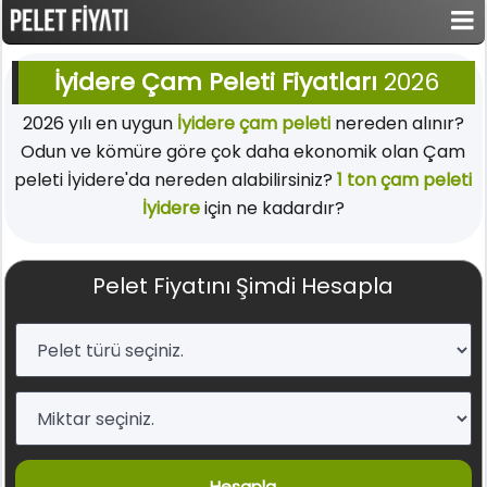
İyidere Çam Peleti Fiyatları
2026
2026 yılı en uygun
İyidere çam peleti
nereden alınır?
Odun ve kömüre göre çok daha ekonomik olan Çam
peleti İyidere'da nereden alabilirsiniz?
1 ton çam peleti
İyidere
için ne kadardır?
Pelet Fiyatını Şimdi Hesapla
Hesapla