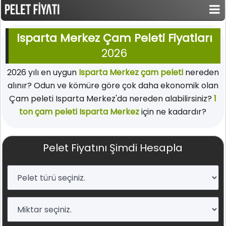
Isparta Merkez Çam Peleti Fiyatları
2026
2026 yılı en uygun
Isparta Merkez çam peleti
nereden
alınır? Odun ve kömüre göre çok daha ekonomik olan
Çam peleti Isparta Merkez'da nereden alabilirsiniz?
1
ton çam peleti Isparta Merkez
için ne kadardır?
Pelet Fiyatını Şimdi Hesapla