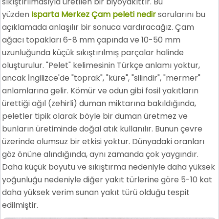
sıkıştırılmasıyla üretilen bir biyoyakıttır. Bu
yüzden
Isparta Merkez Çam peleti nedir
sorularını bu
açıklamada anlaşılır bir sonuca vardıracağız. Çam
ağacı topakları 6-8 mm çapında ve 10-50 mm
uzunluğunda küçük sıkıştırılmış parçalar halinde
oluşturulur. "Pelet" kelimesinin Türkçe anlamı yoktur,
ancak İngilizce'de "toprak", "küre", "silindir", "mermer"
anlamlarına gelir. Kömür ve odun gibi fosil yakıtların
ürettiği ağıl (zehirli) duman miktarına bakıldığında,
peletler tipik olarak böyle bir duman üretmez ve
bunların üretiminde doğal atık kullanılır. Bunun çevre
üzerinde olumsuz bir etkisi yoktur. Dünyadaki oranları
göz önüne alındığında, aynı zamanda çok yaygındır.
Daha küçük boyutu ve sıkıştırma nedeniyle daha yüksek
yoğunluğu nedeniyle diğer yakıt türlerine göre 5-10 kat
daha yüksek verim sunan yakıt türü olduğu tespit
edilmiştir.