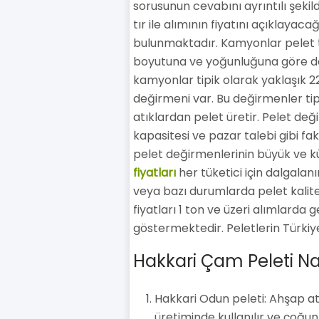
sorusunun cevabını ayrıntılı şeki
tır ile alımının fiyatını açıklayac
bulunmaktadır. Kamyonlar pelet taş
boyutuna ve yoğunluğuna göre değ
kamyonlar tipik olarak yaklaşık 22
değirmeni var. Bu değirmenler tip
atıklardan pelet üretir. Pelet deği
kapasitesi ve pazar talebi gibi fakt
pelet değirmenlerinin büyük ve k
fiyatları
her tüketici için dalgalanır
veya bazı durumlarda pelet kalites
fiyatları 1 ton ve üzeri alımlarda
göstermektedir. Peletlerin Türkiye'
Hakkari Çam Peleti Nas
Hakkari Odun peleti: Ahşap atı
üretiminde kullanılır ve çoğun