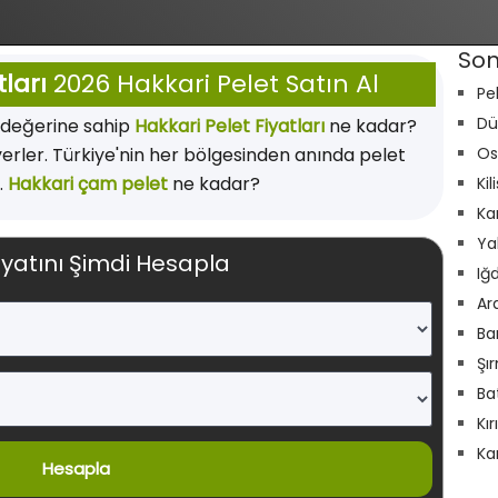
Son
tları
2026 Hakkari Pelet Satın Al
Pe
Dü
 değerine sahip
Hakkari Pelet Fiyatları
ne kadar?
yerler. Türkiye'nin her bölgesinden anında pelet
Os
.
Hakkari çam pelet
ne kadar?
Kil
Ka
Ya
iyatını Şimdi Hesapla
Iğ
Ar
Ba
Şı
Ba
Kı
Ka
Hesapla