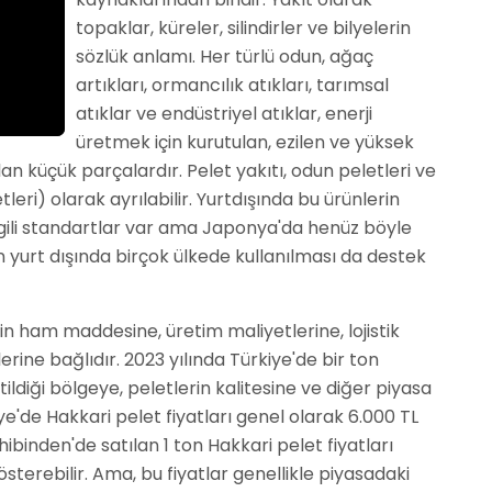
topaklar, küreler, silindirler ve bilyelerin
sözlük anlamı. Her türlü odun, ağaç
artıkları, ormancılık atıkları, tarımsal
atıklar ve endüstriyel atıklar, enerji
üretmek için kurutulan, ezilen ve yüksek
lan küçük parçalardır. Pelet yakıtı, odun peletleri ve
tleri) olarak ayrılabilir. Yurtdışında bu ürünlerin
e ilgili standartlar var ama Japonya'da henüz böyle
n yurt dışında birçok ülkede kullanılması da destek
rin ham maddesine, üretim maliyetlerine, lojistik
erine bağlıdır. 2023 yılında Türkiye'de bir ton
etildiği bölgeye, peletlerin kalitesine ve diğer piyasa
ye'de Hakkari pelet fiyatları genel olarak 6.000 TL
hibinden'de satılan 1 ton Hakkari pelet fiyatları
gösterebilir. Ama, bu fiyatlar genellikle piyasadaki