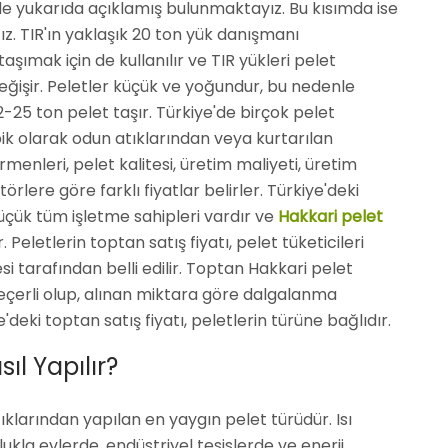
lde yukarıda açıklamış bulunmaktayız. Bu kısımda ise
ağız. TIR'ın yaklaşık 20 ton yük danışmanı
ımak için de kullanılır ve TIR yükleri pelet
işir. Peletler küçük ve yoğundur, bu nedenle
-25 ton pelet taşır. Türkiye'de birçok pelet
ik olarak odun atıklarından veya kurtarılan
rmenleri, pelet kalitesi, üretim maliyeti, üretim
örlere göre farklı fiyatlar belirler. Türkiye'deki
üçük tüm işletme sahipleri vardır ve
Hakkari pelet
. Peletlerin toptan satış fiyatı, pelet tüketicileri
i tarafından belli edilir. Toptan Hakkari pelet
 geçerli olup, alınan miktara göre dalgalanma
deki toptan satış fiyatı, peletlerin türüne bağlıdır.
ıl Yapılır?
klarından yapılan en yaygın pelet türüdür. Isı
lukla evlerde, endüstriyel tesislerde ve enerji