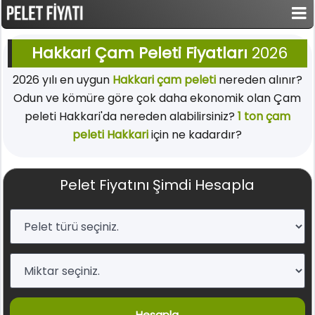
Hakkari Çam Peleti Fiyatları
2026
2026 yılı en uygun
Hakkari çam peleti
nereden alınır?
Odun ve kömüre göre çok daha ekonomik olan Çam
peleti Hakkari'da nereden alabilirsiniz?
1 ton çam
peleti Hakkari
için ne kadardır?
Pelet Fiyatını Şimdi Hesapla
Hesapla