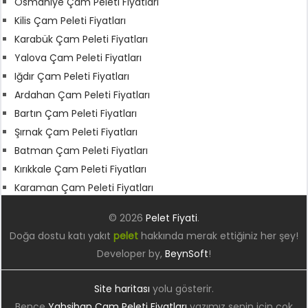
Osmaniye Çam Peleti Fiyatları
Kilis Çam Peleti Fiyatları
Karabük Çam Peleti Fiyatları
Yalova Çam Peleti Fiyatları
Iğdır Çam Peleti Fiyatları
Ardahan Çam Peleti Fiyatları
Bartın Çam Peleti Fiyatları
Şırnak Çam Peleti Fiyatları
Batman Çam Peleti Fiyatları
Kırıkkale Çam Peleti Fiyatları
Karaman Çam Peleti Fiyatları
© 2026
Pelet Fiyati
.
Doğa dostu katı yakıt
pelet
hakkında merak ettiğiniz her şey!
Developer by,
BeynSoft
!
Site haritası
yolu gösterir.
Bence
Yahşihan Çam Peleti Fiyatları
yazımız senin için çok